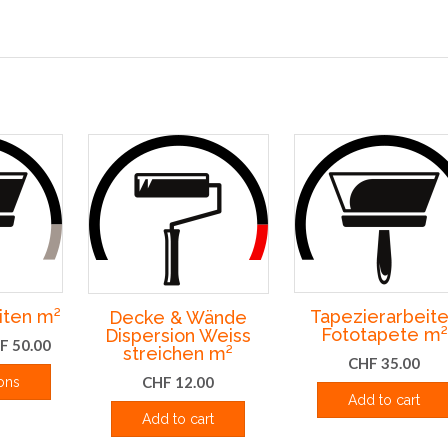
iten m²
Tapezierarbeit
Decke & Wände
Fototapete m²
Dispersion Weiss
Preisspanne:
F
50.00
streichen m²
CHF
35.00
CHF 10.00
CHF
12.00
ons
bis
Add to cart
ses
CHF 50.00
Add to cart
dukt