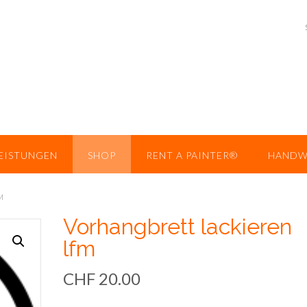
EISTUNGEN
SHOP
RENT A PAINTER®
HANDW
M
Vorhangbrett lackieren
lfm
CHF
20.00