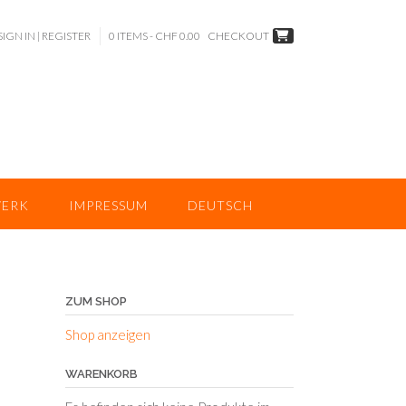
SIGN IN | REGISTER
0 ITEMS - CHF 0.00
CHECKOUT
ERK
IMPRESSUM
DEUTSCH
ZUM SHOP
Shop anzeigen
WARENKORB