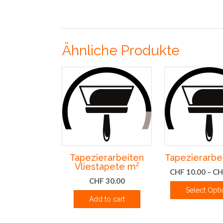
Ähnliche Produkte
Tapezierarbeiten
Tapezierarbe
Vliestapete m²
CHF
10.00
–
CH
CHF
30.00
Select Opti
Add to cart
Die
Pro