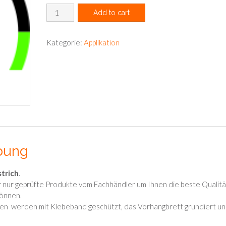
Vorhangbrett
Add to cart
lackieren
lfm
Menge
Kategorie:
Applikation
bung
trich
.
 nur geprüfte Produkte vom Fachhändler um Ihnen die beste Qualitä
können.
en werden mit Klebeband geschützt, das Vorhangbrett grundiert u